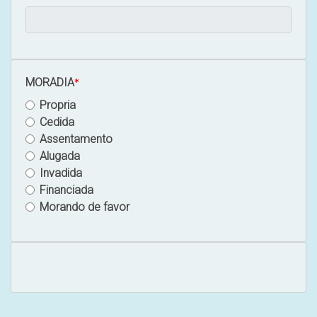
MORADIA
Propria
Cedida
Assentamento
Alugada
Invadida
Financiada
Morando de favor